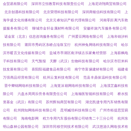
会贸易有限公司
深圳市立恒教育科技有限责任公司
上海尼诗翔商贸有限公司
北京创遇科技有限公司
北京荣理科技有限公司
深圳商银信科技有限公司
上
海学盛文化传播有限公司
北京元睿知识产权代理有限公司
河南零距离汽车救
援服务有限公司
聊城市金轩金属材料有限公司
安徽祥旅汽车服务有限公司
诺金富（北京）信息咨询服务有限公司
广州爱豆网络有限公司
上海帛锦汐科
技有限公司
莆田市秀屿区东峤点琻珠宝行
杭州神兔网络科技有限公司
哈尔
滨市暖言文化传媒有限公司
盐城市亭湖区南洋镇古乐家禽经营部
上海薪枫电
子科技有限公司
天气预报
天酵（武汉）生物科技有限公司
哈尔滨市巨米科
技发展有限公司
喜阳阳福建食品有限公司
南宁市富缘建材有限公司
福建省
万强商品经营有限公司
杭州云复科技有限公司
范县丰鼎保温科技有限公司
晋中卿锦网络科技有限公司
上海笼沫籍网络科技有限公司
上海漠芷鑫科技有
限公司
六盘水周周乐劳务有限责任公司
上海瀚医智能科技有限公司
桥水投
资基金（武汉）有限公司
苏州辉灿商贸有限公司
湖北凯捷专用汽车销售有限
公司
杭州阔知网络科技有限公司
昆明臧培科技有限公司
广州市栢提思贸易
有限公司
海南电影网
程力专用汽车股份有限公司销售二十三分公司
杭州东
明山森林公园有限公司
深圳市同移空间技术有限公司
武汉悠游久网络技术有